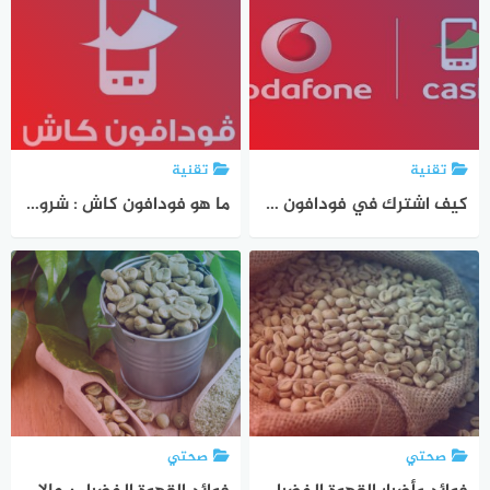
تقنية
تقنية
كيف اشترك في فودافون كاش : ما ذا افعل إن نسيت الرقم السري الخاص بي
ما هو فودافون كاش : شروط فتح محفظة فودافون كاش : اكواد فودافون كاش
صحتي
صحتي