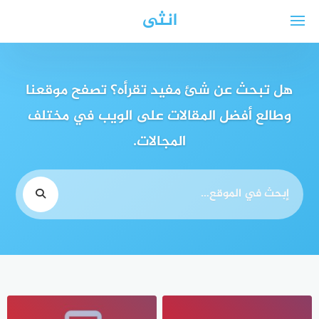
لتجاوز
انثى
لى
لمحتوى
هل تبحث عن شئ مفيد تقرأه؟ تصفح موقعنا
وطالع أفضل المقالات على الويب في مختلف
المجالات.