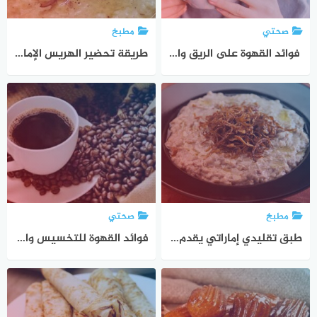
صحتي
مطبخ
فوائد القهوة على الريق واهم 3 فوائد عند شرب القهوة بعد الفطور
طريقة تحضير الهريس الإماراتي باللحمة ونصائح هامة لنجاح الهريس الإماراتي
مطبخ
صحتي
طبق تقليدي إماراتي يقدم عادة وجبة إفطار في رمضان مميزة جدا
فوائد القهوة للتخسيس وافضل وصفة القهوة للتخسيس وانقاص الوزن