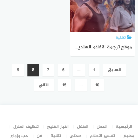
تقنية
موقع ترجمة الافلام الهندية الى العربية ومميزات موقع Subtitle Workshop
Posts
السابق
1
…
6
7
8
9
pagination
10
…
15
التالي
الرئيسية
الحمل
الطفل
اخبار الخليج
تنظيف المنزل
مطبخ
تفسير الاحلام
صحتي
تقنية
فن
حب وزواج