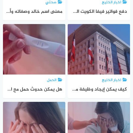
اخبار الخليج
صحتي
دفع فواتير فيفا الكويت الدفع السريع وطريقة الدفع من تطبيق viva و3 طرق اخرى
معنى اسم خالد وصفاته وأبرز الشخصيات العظيمة التي تحمل اسم خالد
اخبار الخليج
الحمل
كيف يمكن إيجاد وظيفة ممتازة وسريعة داخل ديوان الخدمة المدنية
هل يمكن حدوث حمل مع ارتفاع هرمون الحليب وهل هرمون الحليب يمنع الحمل نهائيا