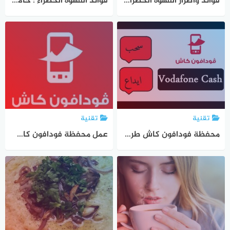
فوائد وأضرار القهوة الخضراء : كبسولات القهوة الخضراء للتنحيف
فوائد القهوة الخضراء : حالات لا تستطيع تناول القهوة الخضراء
تقنية
تقنية
محفظة فودافون كاش طريقة تحويل رصيد فودافون
عمل محفظة فودافون كاش الشروط الخطوات هام جدا ب 5 دقائق