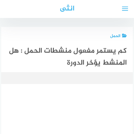
لتجاوز
انثى
لى
لمحتوى
الحمل
كم يستمر مفعول منشطات الحمل : هل
المنشط يؤخر الدورة