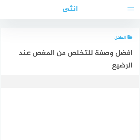
لتجاوز
انثى
لى
لمحتوى
الطفل
افضل وصفة للتخلص من المغص عند
الرضيع